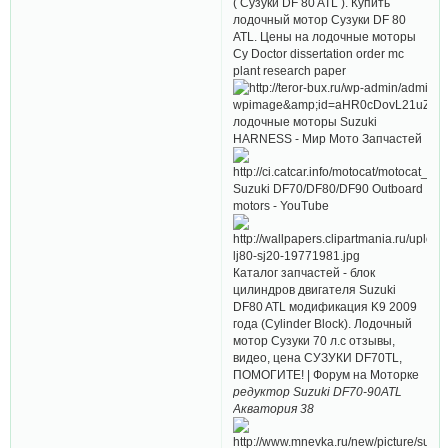
( Сузуки DF 80 ATL ). Купить
лодочный мотор Сузуки DF 80
ATL. Цены на лодочные моторы
Су Doctor dissertation order mc
plant research paper
лодочные моторы Suzuki
HARNESS - Мир Мото Запчастей
Suzuki DF70/DF80/DF90 Outboard
motors - YouTube
Каталог запчастей - блок
цилиндров двигателя Suzuki
DF80 ATL модификация K9 2009
года (Cylinder Block). Лодочный
мотор Сузуки 70 л.с отзывы,
видео, цена СУЗУКИ DF70TL,
ПОМОГИТЕ! | Форум на Моторке
редуктор Suzuki DF70-90ATL
Акватория 38