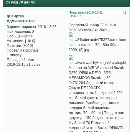
Сузуки 70 или 80
Поделиться
2016-12-11
1
quaupres
01:45:57
Администратор
Сервисный набор ТО Suzuki
Зарегистрирован
: 2016-12-06
DF70A/80A/90A (с 2009-)
Приглашений:
0
Сообщений:
44
Уважение:
[+0/-0]
Позитив:
[+0/-0]
Провел на форуме:
1 минуту
Последний визит:
2016-12-15 21:50:27
Motoren op AVR Watersport Suzuki
DF70, DF80 e DF90 - 3/15 -
MEGAMODO Suzuki Lj 80
#4731204 Лодочный мотор
Сузуки DF 200 ATX
четырехтактный подвесной 200
л.с. Suzuki купить в интернет
магазине. Удобная доставка и
недорог Suzuki лодочные
моторы, 70 – 90 л.с | Продам плм
сузуки дт-150 Лодочные моторы
б.у Suzuki 70 Подвесной
лодочный мотор Suzuki DF80ATL